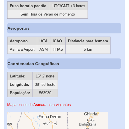
Fuso horário padrão:
UTC/GMT +3 horas
Sem Hora de Verão de momento
Aeroportos
Aeroporto
IATA
ICAO
Distância para Asmara
Asmara Airport
ASM
HHAS
5 km
Coordenadas Geográficas
Latitude:
15° 2' norte
Longitude:
38° 56' leste
População:
563930
Mapa online de Asmara para viajantes