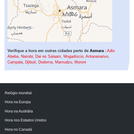
Verifique a hora em outras cidades perto de
Asmara
:
Adis
Abeba
,
Nairobi
,
Dar es Salaam
,
Mogadíscio
,
Antananarivo
,
Campala
,
Djibuti
,
Dodoma
,
Mamudzu
,
Moroni
Relógio mundial
Hora na Europa
Hora na Austrália
Hora nos Estados Unidos
Hora no Canadá