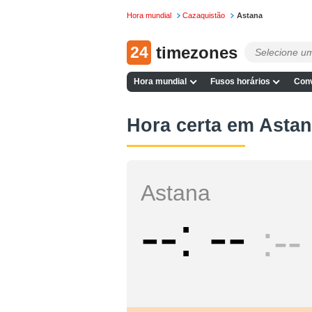
Hora mundial
Cazaquistão
Astana
24
timezones
Hora mundial
Fusos horários
Conv
Hora certa em Asta
Astana
--
--
--