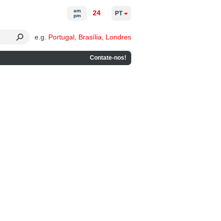
am
24
PT
pm
e.g.
Portugal
,
Brasília
,
Londres
Contate-nos!