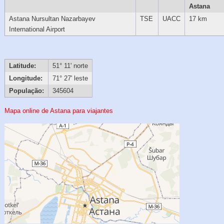
Astana
Astana Nursultan Nazarbayev
TSE
UACC
17 km
International Airport
Latitude:
51° 11' norte
Longitude:
71° 27' leste
População:
345604
Mapa online de Astana para viajantes