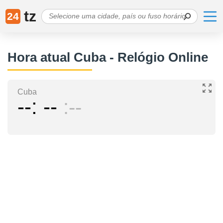
tz
24
Hora atual Cuba - Relógio Online
Cuba
--
--
--