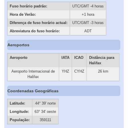
Fuso horário padrão:
UTC/GMT -4 horas
Hora de Verão:
+1 hora
Diferença de fuso horário actual:
UTC/GMT -3 horas
Abreviatura do fuso horário:
ADT
Aeroportos
Aeroporto
IATA
ICAO
Distância para
Halifax
Aeroporto Internacional de
YHZ
CYHZ
26 km
Halifax
Coordenadas Geográficas
Latitude:
44° 39' norte
Longitude:
63° 34' oeste
População:
359111