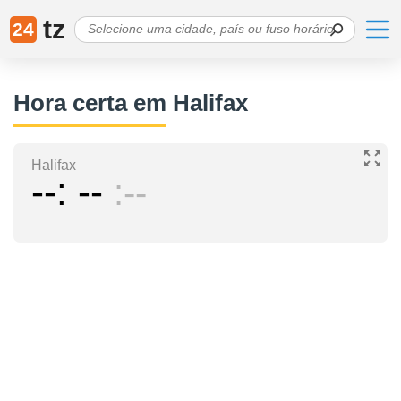
tz
24
Hora certa em Halifax
Halifax
--
--
--