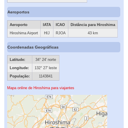
Aeroportos
Aeroporto
IATA
ICAO
Distância para Hiroshima
Hiroshima Airport
HIJ
RJOA
43 km
Coordenadas Geográficas
Latitude:
34° 24' norte
Longitude:
132° 27' leste
População:
1143841
Mapa online de Hiroshima para viajantes