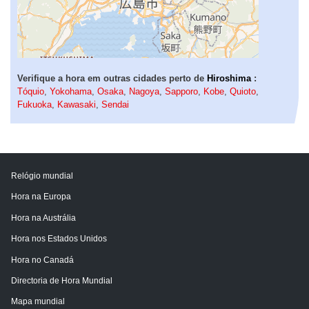
Verifique a hora em outras cidades perto de
Hiroshima
:
Tóquio
,
Yokohama
,
Osaka
,
Nagoya
,
Sapporo
,
Kobe
,
Quioto
,
Fukuoka
,
Kawasaki
,
Sendai
Relógio mundial
Hora na Europa
Hora na Austrália
Hora nos Estados Unidos
Hora no Canadá
Directoria de Hora Mundial
Mapa mundial