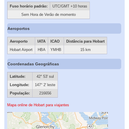
Fuso horário padrão:
UTC/GMT +10 horas
Sem Hora de Verão de momento
Aeroportos
Aeroporto
IATA
ICAO
Distância para Hobart
Hobart Airport
HBA
YMHB
15 km
Coordenadas Geográficas
Latitude:
42° 53' sul
Longitude:
147° 2' leste
População:
216656
Mapa online de Hobart para viajantes