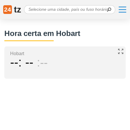
tz
24
Hora certa em Hobart
Hobart
--
--
--