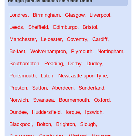
Relógio para as cidades em Reino Unido
Londres
Birmingham
Glasgow
Liverpool
Leeds
Sheffield
Edimburgo
Bristol
Manchester
Leicester
Coventry
Cardiff
Belfast
Wolverhampton
Plymouth
Nottingham
Southampton
Reading
Derby
Dudley
Portsmouth
Luton
Newcastle upon Tyne
Preston
Sutton
Aberdeen
Sunderland
Norwich
Swansea
Bournemouth
Oxford
Dundee
Huddersfield
Iorque
Ipswich
Blackpool
Bolton
Brighton
Slough