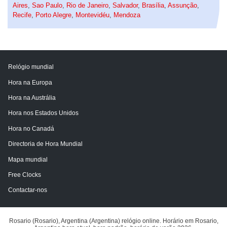
Aires
,
Sao Paulo
,
Rio de Janeiro
,
Salvador
,
Brasília
,
Assunção
,
Recife
,
Porto Alegre
,
Montevidéu
,
Mendoza
Relógio mundial
Hora na Europa
Hora na Austrália
Hora nos Estados Unidos
Hora no Canadá
Directoria de Hora Mundial
Mapa mundial
Free Clocks
Contactar-nos
Rosario (Rosario), Argentina (Argentina) relógio online. Horário em Rosario,