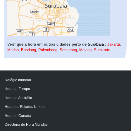
Verifique a hora em outras cidades perto de
Surabaia
:
Jakarta
,
Medan
,
Bandung
,
Palembang
,
Semarang
,
Malang
,
Surakarta
Relógio mundial
Hora na Europa
Hora na Austrália
Hora nos Estados Unidos
Hora no Canadá
Directoria de Hora Mundial