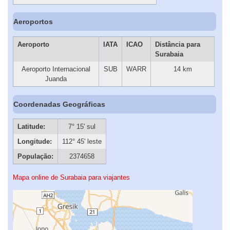
Aeroportos
Aeroporto
IATA
ICAO
Distância para
Surabaia
Aeroporto Internacional
SUB
WARR
14 km
Juanda
Coordenadas Geográficas
Latitude:
7° 15' sul
Longitude:
112° 45' leste
População:
2374658
Mapa online de Surabaia para viajantes