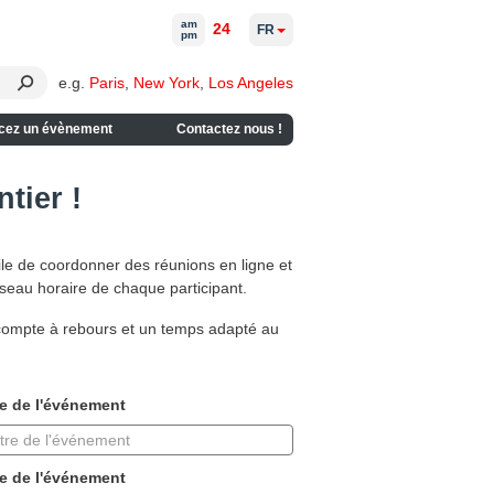
am
24
FR
pm
e.g.
Paris
,
New York
,
Los Angeles
cez un évènement
Contactez nous !
tier !
ile de coordonner des réunions en ligne et
useau horaire de chaque participant.
 compte à rebours et un temps adapté au
re de l'événement
e de l'événement