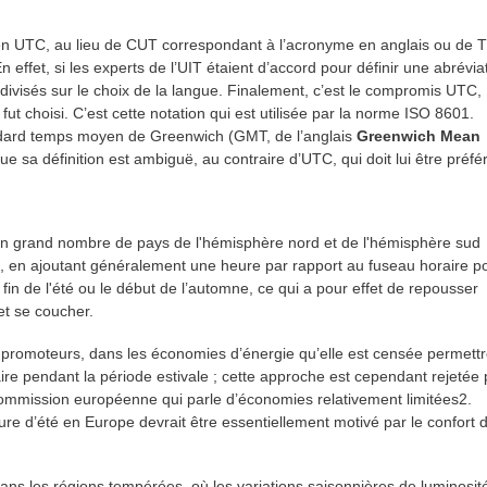
 en UTC, au lieu de CUT correspondant à l’acronyme en anglais ou de 
effet, si les experts de l’UIT étaient d’accord pour définir une abrévia
divisés sur le choix de la langue. Finalement, c’est le compromis UTC,
 fut choisi. C’est cette notation qui est utilisée par la norme ISO 8601.
tandard temps moyen de Greenwich (GMT, de l’anglais
Greenwich Mean
e sa définition est ambiguë, au contraire d’UTC, qui doit lui être préfé
 un grand nombre de pays de l'hémisphère nord et de l'hémisphère sud
elle, en ajoutant généralement une heure par rapport au fuseau horaire p
 fin de l'été ou le début de l’automne, ce qui a pour effet de repousser
 et se coucher.
es promoteurs, dans les économies d’énergie qu’elle est censée permett
laire pendant la période estivale ; cette approche est cependant rejetée 
Commission européenne qui parle d’économies relativement limitées2.
eure d’été en Europe devrait être essentiellement motivé par le confort 
dans les régions tempérées, où les variations saisonnières de luminosit