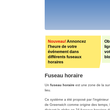
Nouveau!
Annoncez
Ob
l'heure de votre
li
événement dans
vot
différents fuseaux
bl
horaires
Fuseau horaire
Un
fuseau horaire
est une zone de la surf
lieu.
Ce système a été proposé par l'ingénieur
de Greenwich comme origine des temps, la
divisant le globe en 24 fuseaux horaires d