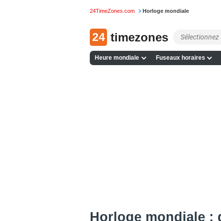
24TimeZones.com
Horloge mondiale
24
timezones
Heure mondiale
Fuseaux horaires
Horloge mondiale : q