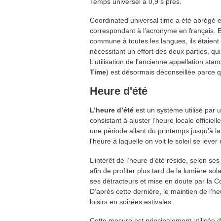
Temps universel à 0,9 s près.
Coordinated universal time a été abrégé
correspondant à l’acronyme en français. En 
commune à toutes les langues, ils étaient 
nécessitant un effort des deux parties, qui
L’utilisation de l’ancienne appellation s
Time
) est désormais déconseillée parce qu
Heure d'été
L’heure d’été
est un système utilisé par
consistant à ajuster l’heure locale offici
une période allant du printemps jusqu'à la
l'heure à laquelle on voit le soleil se lever
L’intérêt de l’heure d’été réside, selon s
afin de profiter plus tard de la lumière so
ses détracteurs et mise en doute par la 
D’après cette dernière, le maintien de l’h
loisirs en soirées estivales.
Cette mesure est principalement utilisée 