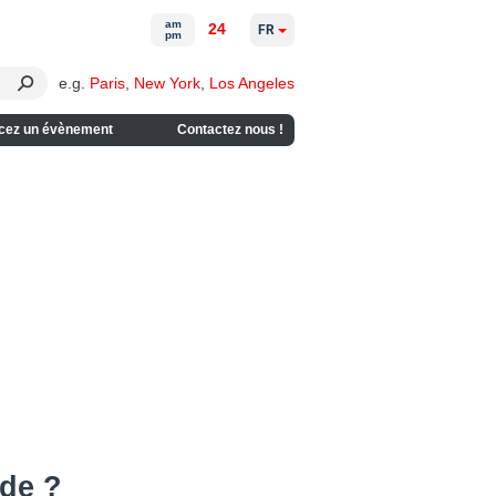
am
24
FR
pm
e.g.
Paris
,
New York
,
Los Angeles
cez un évènement
Contactez nous !
nde ?