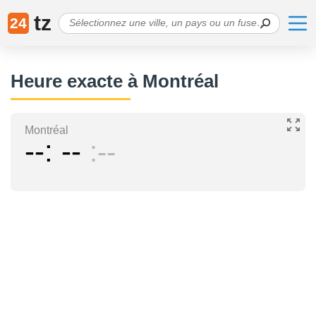
tz
24
Heure exacte à Montréal
Montréal
--
--
--