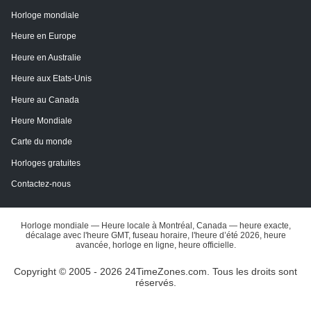
Horloge mondiale
Heure en Europe
Heure en Australie
Heure aux Etats-Unis
Heure au Canada
Heure Mondiale
Carte du monde
Horloges gratuites
Contactez-nous
Horloge mondiale — Heure locale à Montréal, Canada — heure exacte,
décalage avec l'heure GMT, fuseau horaire, l'heure d’été 2026, heure
avancée, horloge en ligne, heure officielle.
Copyright © 2005 - 2026 24TimeZones.com.
Tous les droits sont
réservés.