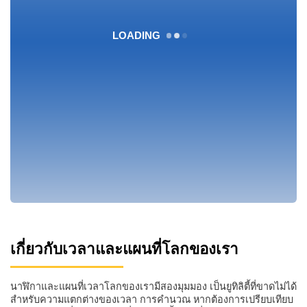
LOADING
เกี่ยวกับเวลาและแผนที่โลกของเรา
นาฬิกาและแผนที่เวลาโลกของเรามีสองมุมมอง เป็นยูทิลิตี้ที่ขาดไม่ได้
สำหรับความแตกต่างของเวลา การคำนวณ หากต้องการเปรียบเทียบ