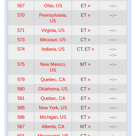
567
Ohio, US
ET
»
--:--
570
Pennsylvania,
ET
»
--:--
US
571
Virginia, US
ET
»
--:--
573
Missouri, US
CT
»
--:--
574
Indiana, US
CT, ET
»
--:--
--:--
575
New Mexico,
MT
»
--:--
US
579
Quebec, CA
ET
»
--:--
580
Oklahoma, US
CT
»
--:--
581
Quebec, CA
ET
»
--:--
585
New York, US
ET
»
--:--
586
Michigan, US
ET
»
--:--
587
Alberta, CA
MT
»
--:--
601
Mississippi, US
CT
»
--:--