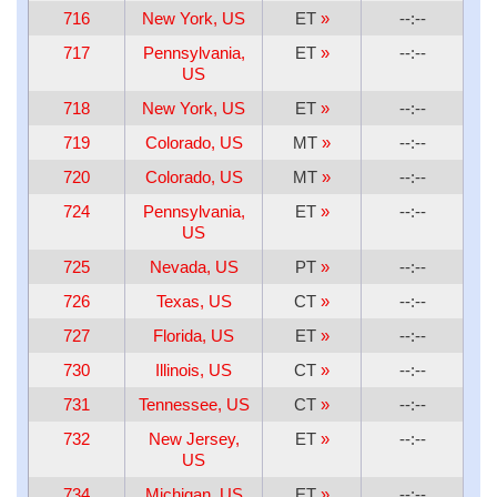
716
New York, US
ET
»
--:--
717
Pennsylvania,
ET
»
--:--
US
718
New York, US
ET
»
--:--
719
Colorado, US
MT
»
--:--
720
Colorado, US
MT
»
--:--
724
Pennsylvania,
ET
»
--:--
US
725
Nevada, US
PT
»
--:--
726
Texas, US
CT
»
--:--
727
Florida, US
ET
»
--:--
730
Illinois, US
CT
»
--:--
731
Tennessee, US
CT
»
--:--
732
New Jersey,
ET
»
--:--
US
734
Michigan, US
ET
»
--:--