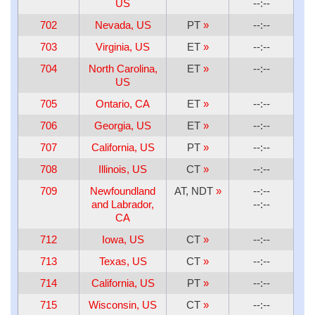
US
--:--
702
Nevada, US
PT
»
--:--
703
Virginia, US
ET
»
--:--
704
North Carolina,
ET
»
--:--
US
705
Ontario, CA
ET
»
--:--
706
Georgia, US
ET
»
--:--
707
California, US
PT
»
--:--
708
Illinois, US
CT
»
--:--
709
Newfoundland
AT, NDT
»
--:--
and Labrador,
--:--
CA
712
Iowa, US
CT
»
--:--
713
Texas, US
CT
»
--:--
714
California, US
PT
»
--:--
715
Wisconsin, US
CT
»
--:--