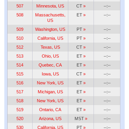
507
Minnesota, US
CT
»
--:--
508
Massachusetts,
ET
»
--:--
US
509
Washington, US
PT
»
--:--
510
California, US
PT
»
--:--
512
Texas, US
CT
»
--:--
513
Ohio, US
ET
»
--:--
514
Quebec, CA
ET
»
--:--
515
Iowa, US
CT
»
--:--
516
New York, US
ET
»
--:--
517
Michigan, US
ET
»
--:--
518
New York, US
ET
»
--:--
519
Ontario, CA
ET
»
--:--
520
Arizona, US
MST
»
--:--
530
California, US
PT
»
--:--