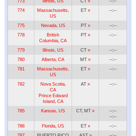
773
Illinois, US
CT
»
--:--
774
Massachusetts,
ET
»
--:--
US
775
Nevada, US
PT
»
--:--
778
British
PT
»
--:--
Columbia, CA
779
Illinois, US
CT
»
--:--
780
Alberta, CA
MT
»
--:--
781
Massachusetts,
ET
»
--:--
US
782
Nova Scotia,
AT
»
--:--
CA
Prince Edward
Island, CA
785
Kansas, US
CT, MT
»
--:--
--:--
786
Florida, US
ET
»
--:--
787
PUERTO RICO
AST
»
--:--