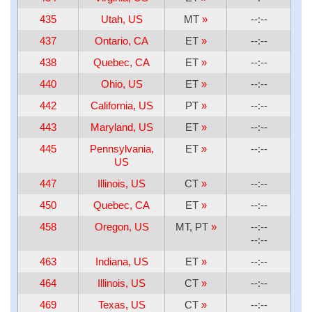
435
Utah, US
MT
»
--:--
437
Ontario, CA
ET
»
--:--
438
Quebec, CA
ET
»
--:--
440
Ohio, US
ET
»
--:--
442
California, US
PT
»
--:--
443
Maryland, US
ET
»
--:--
445
Pennsylvania,
ET
»
--:--
US
447
Illinois, US
CT
»
--:--
450
Quebec, CA
ET
»
--:--
458
Oregon, US
MT, PT
»
--:--
--:--
463
Indiana, US
ET
»
--:--
464
Illinois, US
CT
»
--:--
469
Texas, US
CT
»
--:--