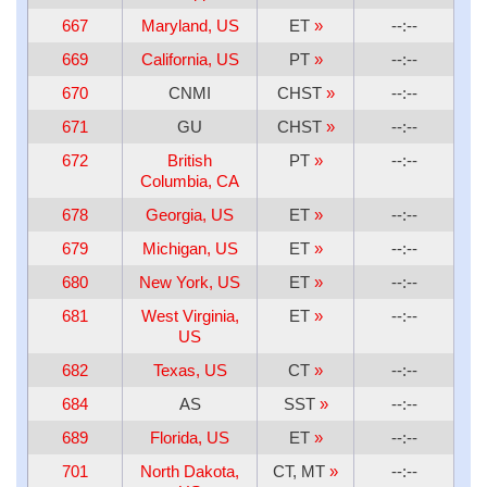
667
Maryland, US
ET
»
--:--
669
California, US
PT
»
--:--
670
CNMI
CHST
»
--:--
671
GU
CHST
»
--:--
672
British
PT
»
--:--
Columbia, CA
678
Georgia, US
ET
»
--:--
679
Michigan, US
ET
»
--:--
680
New York, US
ET
»
--:--
681
West Virginia,
ET
»
--:--
US
682
Texas, US
CT
»
--:--
684
AS
SST
»
--:--
689
Florida, US
ET
»
--:--
701
North Dakota,
CT, MT
»
--:--