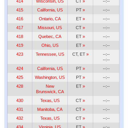
414
Wisconsin, US
CT
»
--:--
415
California, US
PT
»
--:--
416
Ontario, CA
ET
»
--:--
417
Missouri, US
CT
»
--:--
418
Quebec, CA
ET
»
--:--
419
Ohio, US
ET
»
--:--
423
Tennessee, US
CT, ET
»
--:--
--:--
424
California, US
PT
»
--:--
425
Washington, US
PT
»
--:--
428
New
ET
»
--:--
Brunswick, CA
430
Texas, US
CT
»
--:--
431
Manitoba, CA
CT
»
--:--
432
Texas, US
CT
»
--:--
434
Virginia, US
ET
»
--:--