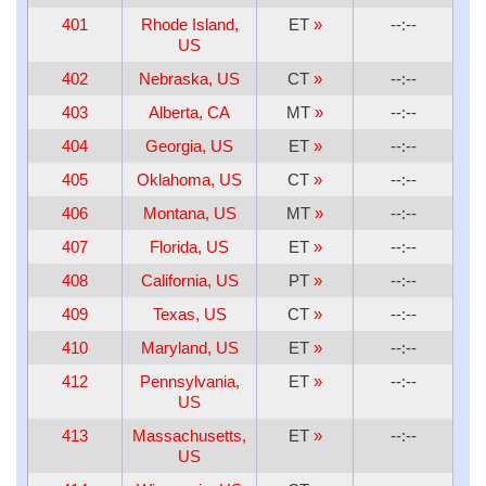
401
Rhode Island,
ET
»
--:--
US
402
Nebraska, US
CT
»
--:--
403
Alberta, CA
MT
»
--:--
404
Georgia, US
ET
»
--:--
405
Oklahoma, US
CT
»
--:--
406
Montana, US
MT
»
--:--
407
Florida, US
ET
»
--:--
408
California, US
PT
»
--:--
409
Texas, US
CT
»
--:--
410
Maryland, US
ET
»
--:--
412
Pennsylvania,
ET
»
--:--
US
413
Massachusetts,
ET
»
--:--
US