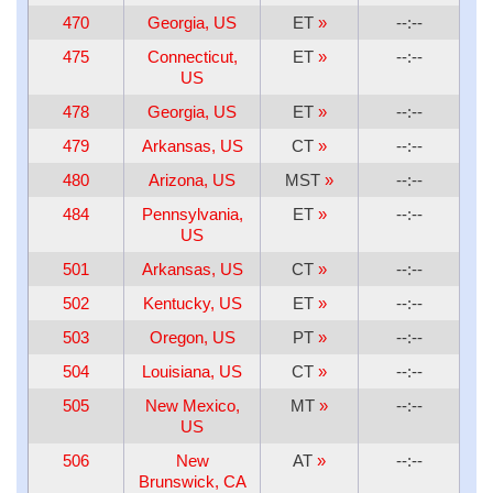
470
Georgia, US
ET
»
--:--
475
Connecticut,
ET
»
--:--
US
478
Georgia, US
ET
»
--:--
479
Arkansas, US
CT
»
--:--
480
Arizona, US
MST
»
--:--
484
Pennsylvania,
ET
»
--:--
US
501
Arkansas, US
CT
»
--:--
502
Kentucky, US
ET
»
--:--
503
Oregon, US
PT
»
--:--
504
Louisiana, US
CT
»
--:--
505
New Mexico,
MT
»
--:--
US
506
New
AT
»
--:--
Brunswick, CA