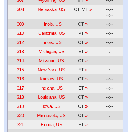
307
Wyoming, US
MT
»
--:--
308
Nebraska, US
CT, MT
»
--:--
--:--
309
Illinois, US
CT
»
--:--
310
California, US
PT
»
--:--
312
Illinois, US
CT
»
--:--
313
Michigan, US
ET
»
--:--
314
Missouri, US
CT
»
--:--
315
New York, US
ET
»
--:--
316
Kansas, US
CT
»
--:--
317
Indiana, US
ET
»
--:--
318
Louisiana, US
CT
»
--:--
319
Iowa, US
CT
»
--:--
320
Minnesota, US
CT
»
--:--
321
Florida, US
ET
»
--:--