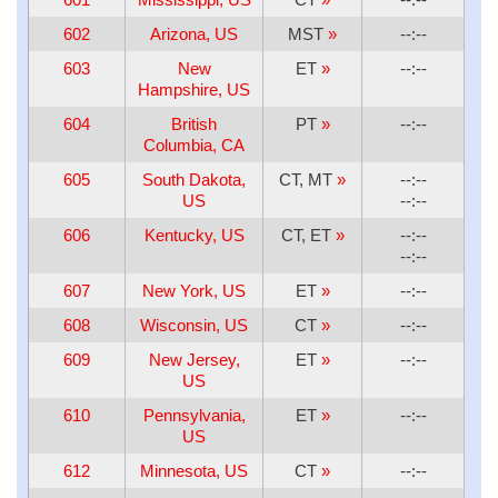
602
Arizona, US
MST
»
--:--
603
New
ET
»
--:--
Hampshire, US
604
British
PT
»
--:--
Columbia, CA
605
South Dakota,
CT, MT
»
--:--
US
--:--
606
Kentucky, US
CT, ET
»
--:--
--:--
607
New York, US
ET
»
--:--
608
Wisconsin, US
CT
»
--:--
609
New Jersey,
ET
»
--:--
US
610
Pennsylvania,
ET
»
--:--
US
612
Minnesota, US
CT
»
--:--