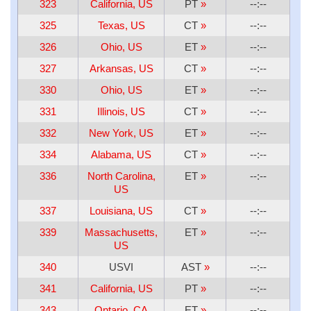
323
California, US
PT
»
--:--
325
Texas, US
CT
»
--:--
326
Ohio, US
ET
»
--:--
327
Arkansas, US
CT
»
--:--
330
Ohio, US
ET
»
--:--
331
Illinois, US
CT
»
--:--
332
New York, US
ET
»
--:--
334
Alabama, US
CT
»
--:--
336
North Carolina,
ET
»
--:--
US
337
Louisiana, US
CT
»
--:--
339
Massachusetts,
ET
»
--:--
US
340
USVI
AST
»
--:--
341
California, US
PT
»
--:--
343
Ontario, CA
ET
»
--:--