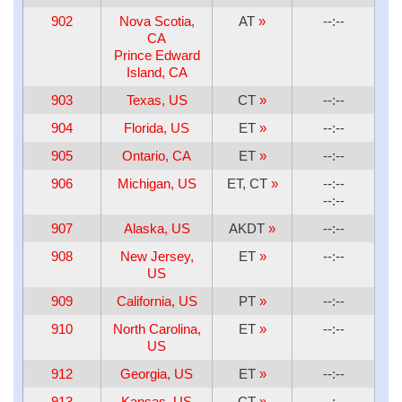
902
Nova Scotia,
AT
»
--:--
CA
Prince Edward
Island, CA
903
Texas, US
CT
»
--:--
904
Florida, US
ET
»
--:--
905
Ontario, CA
ET
»
--:--
906
Michigan, US
ET, CT
»
--:--
--:--
907
Alaska, US
AKDT
»
--:--
908
New Jersey,
ET
»
--:--
US
909
California, US
PT
»
--:--
910
North Carolina,
ET
»
--:--
US
912
Georgia, US
ET
»
--:--
913
Kansas, US
CT
»
--:--