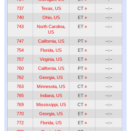
737
Texas, US
CT
»
--:--
740
Ohio, US
ET
»
--:--
743
North Carolina,
ET
»
--:--
US
747
California, US
PT
»
--:--
754
Florida, US
ET
»
--:--
757
Virginia, US
ET
»
--:--
760
California, US
PT
»
--:--
762
Georgia, US
ET
»
--:--
763
Minnesota, US
CT
»
--:--
765
Indiana, US
ET
»
--:--
769
Mississippi, US
CT
»
--:--
770
Georgia, US
ET
»
--:--
772
Florida, US
ET
»
--:--