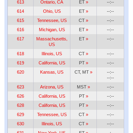
613
Ontario, CA
ET
»
--:--
614
Ohio, US
ET
»
--:--
615
Tennessee, US
CT
»
--:--
616
Michigan, US
ET
»
--:--
617
Massachusetts,
ET
»
--:--
US
618
Illinois, US
CT
»
--:--
619
California, US
PT
»
--:--
620
Kansas, US
CT, MT
»
--:--
--:--
623
Arizona, US
MST
»
--:--
626
California, US
PT
»
--:--
628
California, US
PT
»
--:--
629
Tennessee, US
CT
»
--:--
630
Illinois, US
CT
»
--:--
631
New York, US
ET
»
--:--