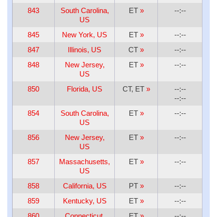
843
South Carolina,
ET
»
--:--
US
845
New York, US
ET
»
--:--
847
Illinois, US
CT
»
--:--
848
New Jersey,
ET
»
--:--
US
850
Florida, US
CT, ET
»
--:--
--:--
854
South Carolina,
ET
»
--:--
US
856
New Jersey,
ET
»
--:--
US
857
Massachusetts,
ET
»
--:--
US
858
California, US
PT
»
--:--
859
Kentucky, US
ET
»
--:--
860
Connecticut,
ET
»
--:--