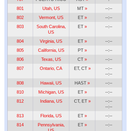
801
Utah, US
MT
»
--:--
802
Vermont, US
ET
»
--:--
803
South Carolina,
ET
»
--:--
US
804
Virginia, US
ET
»
--:--
805
California, US
PT
»
--:--
806
Texas, US
CT
»
--:--
807
Ontario, CA
ET, CT
»
--:--
--:--
808
Hawaii, US
HAST
»
--:--
810
Michigan, US
ET
»
--:--
812
Indiana, US
CT, ET
»
--:--
--:--
813
Florida, US
ET
»
--:--
814
Pennsylvania,
ET
»
--:--
US