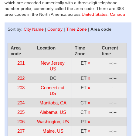
which are encoded numerically with a three-digit telephone
number prefix, commonly called the area code. There are 383
area codes in the North America across
United States
,
Canada
Sort by:
City Name
|
Country
|
Time Zone
|
Area code
Area
Location
Time
Current
code
Zone
time
201
New Jersey,
ET
»
--:--
US
202
DC
ET
»
--:--
203
Connecticut,
ET
»
--:--
US
204
Manitoba, CA
CT
»
--:--
205
Alabama, US
CT
»
--:--
206
Washington, US
PT
»
--:--
207
Maine, US
ET
»
--:--