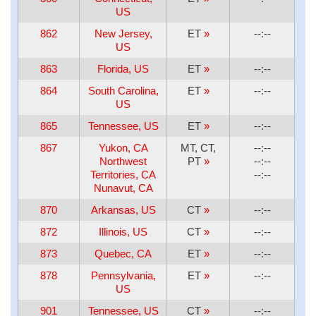
US
862
New Jersey,
ET
»
--:--
US
863
Florida, US
ET
»
--:--
864
South Carolina,
ET
»
--:--
US
865
Tennessee, US
ET
»
--:--
867
Yukon, CA
MT, CT,
--:--
Northwest
PT
»
--:--
Territories, CA
--:--
Nunavut, CA
870
Arkansas, US
CT
»
--:--
872
Illinois, US
CT
»
--:--
873
Quebec, CA
ET
»
--:--
878
Pennsylvania,
ET
»
--:--
US
901
Tennessee, US
CT
»
--:--