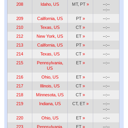
208
Idaho, US
MT, PT
»
--:--
--:--
209
California, US
PT
»
--:--
210
Texas, US
CT
»
--:--
212
New York, US
ET
»
--:--
213
California, US
PT
»
--:--
214
Texas, US
CT
»
--:--
215
Pennsylvania,
ET
»
--:--
US
216
Ohio, US
ET
»
--:--
217
Illinois, US
CT
»
--:--
218
Minnesota, US
CT
»
--:--
219
Indiana, US
CT, ET
»
--:--
--:--
220
Ohio, US
ET
»
--:--
223
Pennsylvania,
ET
»
--:--