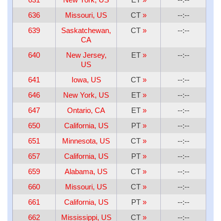
636
Missouri, US
CT
»
--:--
639
Saskatchewan,
CT
»
--:--
CA
640
New Jersey,
ET
»
--:--
US
641
Iowa, US
CT
»
--:--
646
New York, US
ET
»
--:--
647
Ontario, CA
ET
»
--:--
650
California, US
PT
»
--:--
651
Minnesota, US
CT
»
--:--
657
California, US
PT
»
--:--
659
Alabama, US
CT
»
--:--
660
Missouri, US
CT
»
--:--
661
California, US
PT
»
--:--
662
Mississippi, US
CT
»
--:--