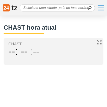
tz
24
CHAST hora atual
CHAST
--
--
--