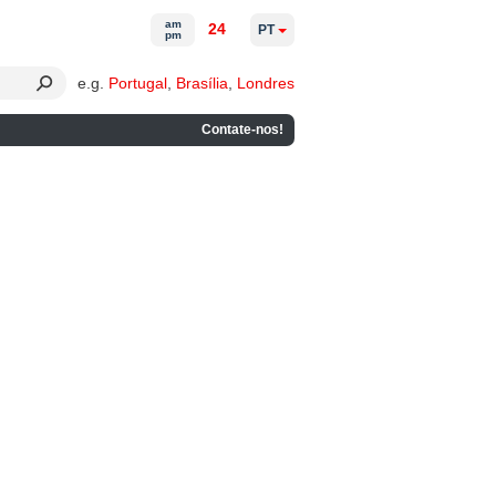
am
24
PT
pm
e.g.
Portugal
,
Brasília
,
Londres
Contate-nos!