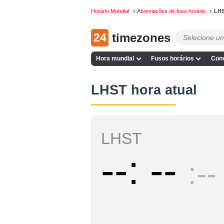
Horário Mundial
Abreviações de fuso horário
LH
24
timezones
Hora mundial
Fusos horários
Conv
LHST hora atual
LHST
--
--
--