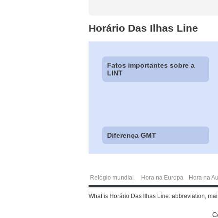
Horário Das Ilhas Line
Fatos importantes sobre a
LINT
Diferença GMT
Relógio mundial
Hora na Europa
Hora na Au
What is Horário Das Ilhas Line: abbreviation, main
C