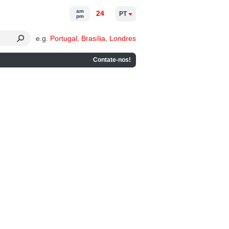
am
24
PT
pm
e.g.
Portugal
,
Brasília
,
Londres
Contate-nos!