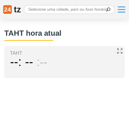
tz
24
TAHT hora atual
TAHT
--
--
--