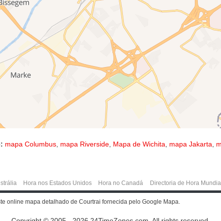
:
mapa Columbus
,
mapa Riverside
,
Mapa de Wichita
,
mapa Jakarta
,
m
strália
Hora nos Estados Unidos
Hora no Canadá
Directoria de Hora Mundia
ste online mapa detalhado de Courtrai fornecida pelo Google Mapa.
Copyright © 2005 - 2026 24TimeZones.com.
All rights reserved.