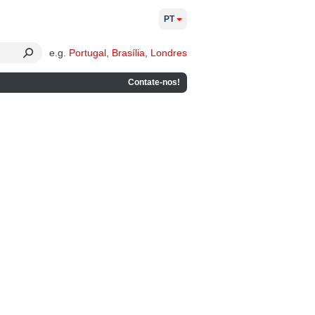
PT
e.g.
Portugal
,
Brasília
,
Londres
Contate-nos!