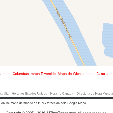
:
mapa Columbus
,
mapa Riverside
,
Mapa de Wichita
,
mapa Jakarta
,
m
strália
Hora nos Estados Unidos
Hora no Canadá
Directoria de Hora Mundia
e online mapa detalhado de Inuvik fornecida pelo Google Mapa.
Copyright © 2005 - 2026 24TimeZones.com.
All rights reserved.