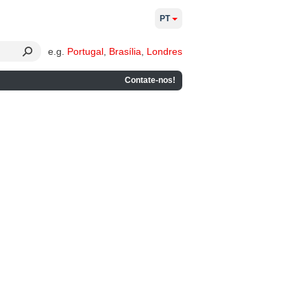
PT
e.g.
Portugal
,
Brasília
,
Londres
Contate-nos!