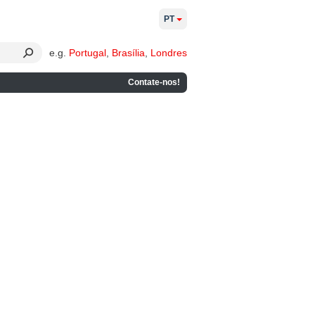
PT
e.g.
Portugal
,
Brasília
,
Londres
Contate-nos!