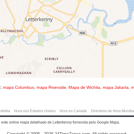
:
mapa Columbus
,
mapa Riverside
,
Mapa de Wichita
,
mapa Jakarta
,
m
strália
Hora nos Estados Unidos
Hora no Canadá
Directoria de Hora Mundia
m este online mapa detalhado de Letterkenny fornecida pelo Google Mapa.
Copyright © 2005 - 2026 24TimeZones.com.
All rights reserved.