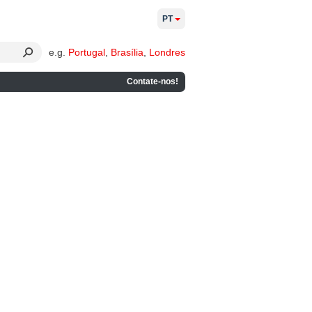
PT
e.g.
Portugal
,
Brasília
,
Londres
Contate-nos!