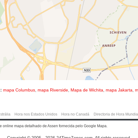
:
mapa Columbus
,
mapa Riverside
,
Mapa de Wichita
,
mapa Jakarta
,
m
strália
Hora nos Estados Unidos
Hora no Canadá
Directoria de Hora Mundia
te online mapa detalhado de Assen fornecida pelo Google Mapa.
Copyright © 2005 - 2026 24TimeZones.com.
All rights reserved.