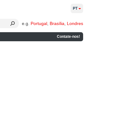
PT
e.g.
Portugal
,
Brasília
,
Londres
Contate-nos!