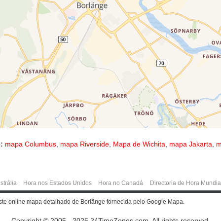
:
mapa Columbus
,
mapa Riverside
,
Mapa de Wichita
,
mapa Jakarta
,
m
strália
Hora nos Estados Unidos
Hora no Canadá
Directoria de Hora Mundia
ste online mapa detalhado de Borlänge fornecida pelo Google Mapa.
Copyright © 2005 - 2026 24TimeZones.com.
All rights reserved.