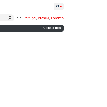
PT
e.g.
Portugal
,
Brasília
,
Londres
Contate-nos!