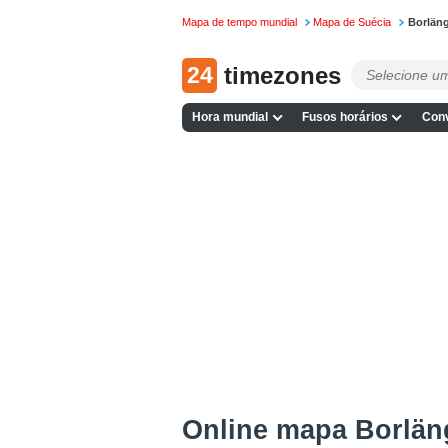
Mapa de tempo mundial
Mapa de Suécia
Borlän
24
timezones
Hora mundial
Fusos horários
Conv
Online mapa Borlän