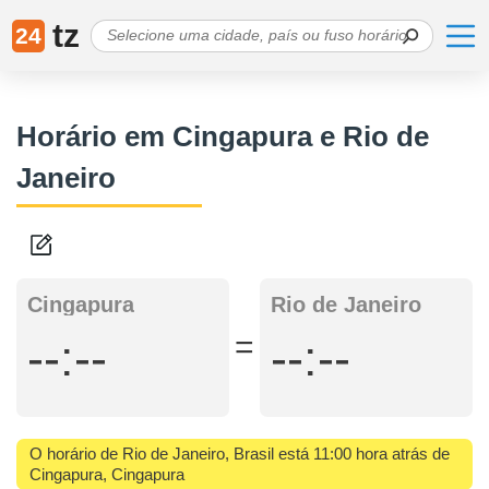
tz
24
Horário em Cingapura e Rio de
Janeiro
Cingapura
Rio de Janeiro
=
--:--
--:--
O horário de Rio de Janeiro, Brasil está 11:00 hora atrás de
Cingapura, Cingapura