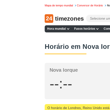
Mapa de tempo mundial
Conversor de Horário
No
24
timezones
Hora mundial
Fusos horários
Conv
Horário em Nova Io
Nova Iorque
--:--
O horário de Londres, Reino Unido está