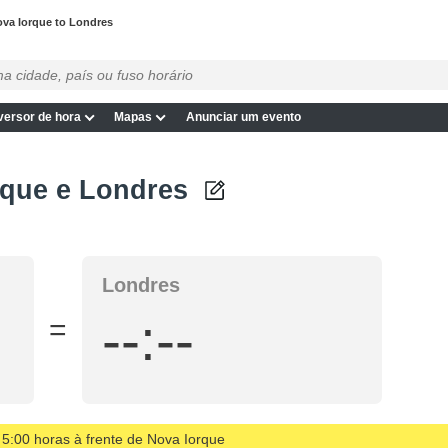
va Iorque to Londres
ersor de hora
Mapas
Anunciar um evento
rque e Londres
Londres
--:--
=
 5:00 horas à frente de Nova Iorque