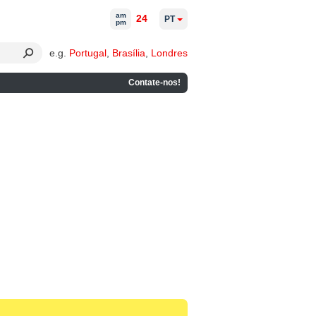
am
24
PT
pm
e.g.
Portugal
,
Brasília
,
Londres
Contate-nos!