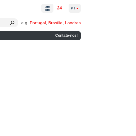
am
24
PT
pm
e.g.
Portugal
,
Brasília
,
Londres
Contate-nos!