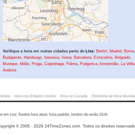
Verifique a hora em outras cidades perto de
Linz
:
Berlim
,
Madrid
,
Roma
Budapeste
,
Hamburgo
,
Varsóvia
,
Viena
,
Barcelona
,
Estocolmo
,
Belgrado
,
Munique
,
Milão
,
Praga
,
Copenhaga
,
Palma
,
Podgorica
,
Amsterdão
,
La Vella
Andorra
strália
Hora nos Estados Unidos
Hora no Canadá
Directoria de Hora Mundia
ário em Linz, Áustria hora atual, hora padrão, horário de verão 2026.
opyright © 2005 - 2026 24TimeZones.com.
Todos os direitos reservado