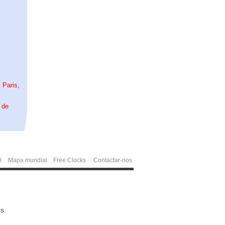
,
Paris
,
 de
l
Mapa mundial
Free Clocks
Contactar-nos
s.