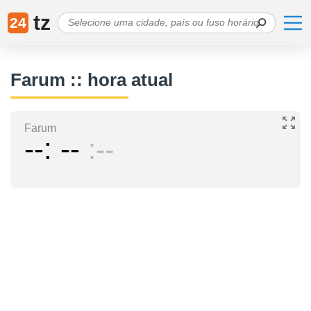
tz
24
Farum :: hora atual
Farum
--
--
--