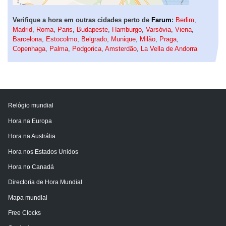
Verifique a hora em outras cidades perto de
Farum
:
Berlim
,
Madrid
,
Roma
,
Paris
,
Budapeste
,
Hamburgo
,
Varsóvia
,
Viena
,
Barcelona
,
Estocolmo
,
Belgrado
,
Munique
,
Milão
,
Praga
,
Copenhaga
,
Palma
,
Podgorica
,
Amsterdão
,
La Vella de Andorra
Relógio mundial
Hora na Europa
Hora na Austrália
Hora nos Estados Unidos
Hora no Canadá
Directoria de Hora Mundial
Mapa mundial
Free Clocks