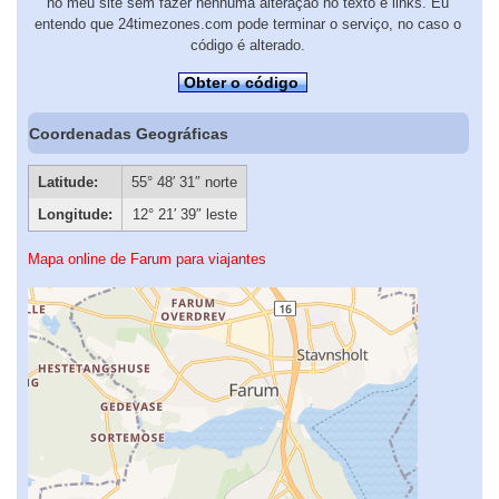
no meu site sem fazer nenhuma alteração no texto e links. Eu
entendo que 24timezones.com pode terminar o serviço, no caso o
código é alterado.
Obter o código
Coordenadas Geográficas
Latitude:
55° 48′ 31″ norte
Longitude:
12° 21′ 39″ leste
Mapa online de Farum para viajantes