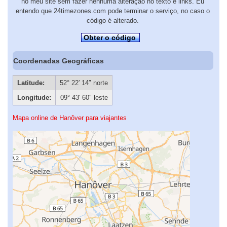
no meu site sem fazer nenhuma alteração no texto e links. Eu
entendo que 24timezones.com pode terminar o serviço, no caso o
código é alterado.
Obter o código
Coordenadas Geográficas
Latitude:
52° 22′ 14″ norte
Longitude:
09° 43′ 60″ leste
Mapa online de Hanôver para viajantes