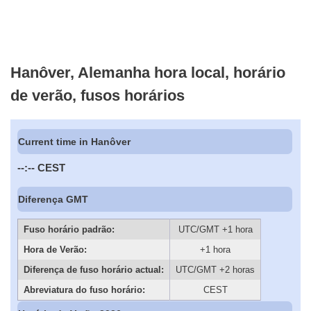
Hanôver, Alemanha hora local, horário
de verão, fusos horários
Current time in Hanôver
--:--
CEST
Diferença GMT
Fuso horário padrão:
UTC/GMT +1 hora
Hora de Verão:
+1 hora
Diferença de fuso horário actual:
UTC/GMT +2 horas
Abreviatura do fuso horário:
CEST