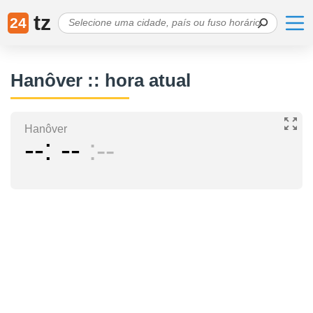
tz
24
Hanôver :: hora atual
Hanôver
--
--
--