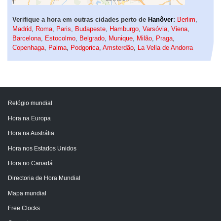
Verifique a hora em outras cidades perto de
Hanôver
:
Berlim
,
Madrid
,
Roma
,
Paris
,
Budapeste
,
Hamburgo
,
Varsóvia
,
Viena
,
Barcelona
,
Estocolmo
,
Belgrado
,
Munique
,
Milão
,
Praga
,
Copenhaga
,
Palma
,
Podgorica
,
Amsterdão
,
La Vella de Andorra
Relógio mundial
Hora na Europa
Hora na Austrália
Hora nos Estados Unidos
Hora no Canadá
Directoria de Hora Mundial
Mapa mundial
Free Clocks