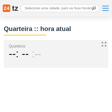
tz
24
Quarteira :: hora atual
Quarteira
--
--
--