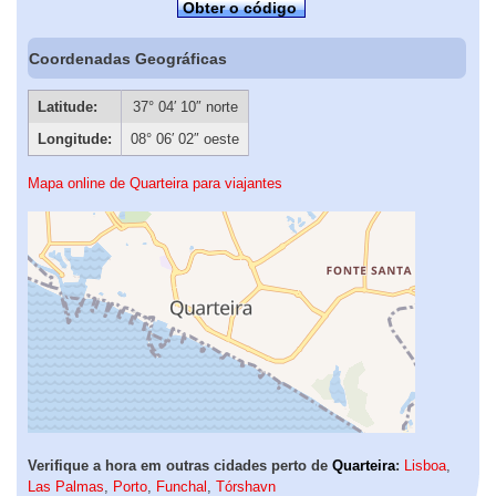
Obter o código
Coordenadas Geográficas
Latitude:
37° 04′ 10″ norte
Longitude:
08° 06′ 02″ oeste
Mapa online de Quarteira para viajantes
Verifique a hora em outras cidades perto de
Quarteira
:
Lisboa
,
Las Palmas
,
Porto
,
Funchal
,
Tórshavn