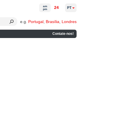
am
24
PT
pm
e.g.
Portugal
,
Brasília
,
Londres
Contate-nos!