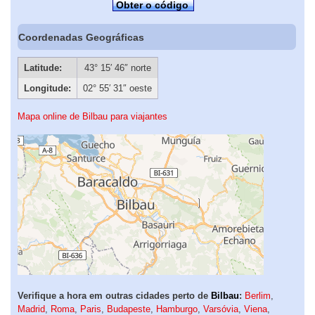
Obter o código
Coordenadas Geográficas
Latitude:
43° 15′ 46″ norte
Longitude:
02° 55′ 31″ oeste
Mapa online de Bilbau para viajantes
Verifique a hora em outras cidades perto de
Bilbau
:
Berlim
,
Madrid
,
Roma
,
Paris
,
Budapeste
,
Hamburgo
,
Varsóvia
,
Viena
,