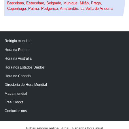
Barcelona
,
Estocolmo
,
Belgrado
,
Munique
,
Milão
,
Praga
,
Copenhaga
,
Palma
,
Podgorica
,
Amsterdão
,
La Vella de Andorra
Relógio mundial
Hora na Europa
Hora na Austrália
Hora nos Estados Unidos
Hora no Canadá
Directoria de Hora Mundial
Mapa mundial
Free Clocks
Contactar-nos
Bilbau relógio online. Bilbau, Espanha hora atual