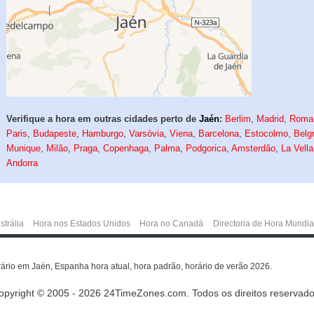
Verifique a hora em outras cidades perto de
Jaén
:
Berlim
,
Madrid
,
Roma
Paris
,
Budapeste
,
Hamburgo
,
Varsóvia
,
Viena
,
Barcelona
,
Estocolmo
,
Belg
Munique
,
Milão
,
Praga
,
Copenhaga
,
Palma
,
Podgorica
,
Amsterdão
,
La Vella
Andorra
strália
Hora nos Estados Unidos
Hora no Canadá
Directoria de Hora Mundia
rário em Jaén, Espanha hora atual, hora padrão, horário de verão 2026.
opyright © 2005 - 2026 24TimeZones.com.
Todos os direitos reservado