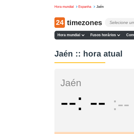
Hora mundial
Espanha
Jaén
24
timezones
Hora mundial
Fusos horários
Conv
Jaén :: hora atual
Jaén
--
--
--