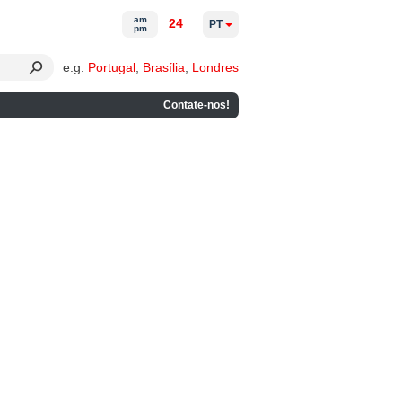
am
24
PT
pm
e.g.
Portugal
,
Brasília
,
Londres
Contate-nos!