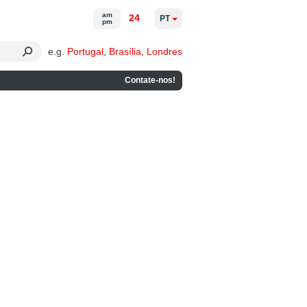
am
24
PT
pm
e.g.
Portugal
,
Brasília
,
Londres
Contate-nos!