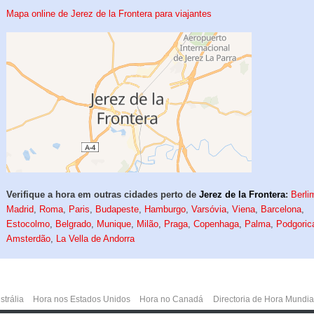
Mapa online de Jerez de la Frontera para viajantes
Verifique a hora em outras cidades perto de
Jerez de la Frontera
:
Berli
Madrid
,
Roma
,
Paris
,
Budapeste
,
Hamburgo
,
Varsóvia
,
Viena
,
Barcelona
,
Estocolmo
,
Belgrado
,
Munique
,
Milão
,
Praga
,
Copenhaga
,
Palma
,
Podgoric
Amsterdão
,
La Vella de Andorra
strália
Hora nos Estados Unidos
Hora no Canadá
Directoria de Hora Mundia