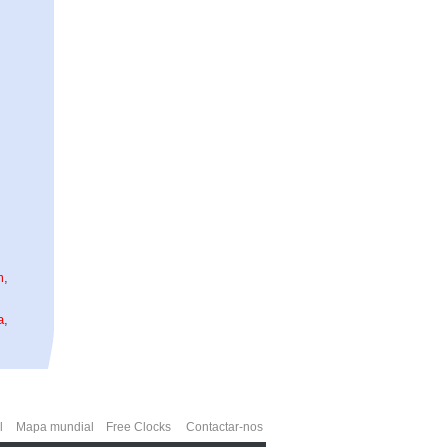
m
,
a
,
l
Mapa mundial
Free Clocks
Contactar-nos