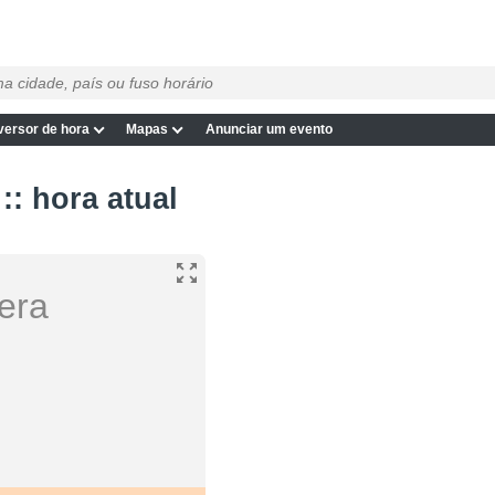
ersor de hora
Mapas
Anunciar um evento
:: hora atual
tera