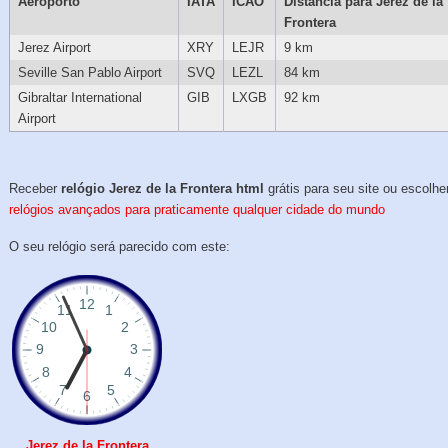
Aeroporto
IATA
ICAO
Distância para Jerez de la
Frontera
Jerez Airport
XRY
LEJR
9 km
Seville San Pablo Airport
SVQ
LEZL
84 km
Gibraltar International
GIB
LXGB
92 km
Airport
Receber
relógio Jerez de la Frontera html
grátis para seu site ou escolhe
relógios avançados para praticamente qualquer cidade do mundo
O seu relógio será parecido com este:
Jerez de la Frontera