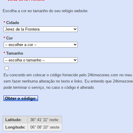
Escolha a cor eo tamanho do seu relógio website:
*
Cidade
*
Cor
*
Tamanho
Eu concordo em colocar o código fornecido pelo 24timezones.com no meu 
sem fazer nenhuma alteração no texto e links. Eu entendo que 24timezon
pode terminar o serviço, no caso o código é alterado.
Obter o código
Latitude:
36° 41′ 11″ norte
Longitude:
06° 08′ 10″ oeste