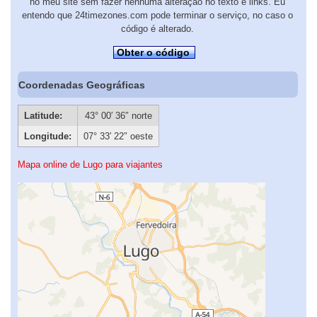
no meu site sem fazer nenhuma alteração no texto e links. Eu
entendo que 24timezones.com pode terminar o serviço, no caso o
código é alterado.
Obter o código
Coordenadas Geográficas
Latitude:
43° 00′ 36″ norte
Longitude:
07° 33′ 22″ oeste
Mapa online de Lugo para viajantes