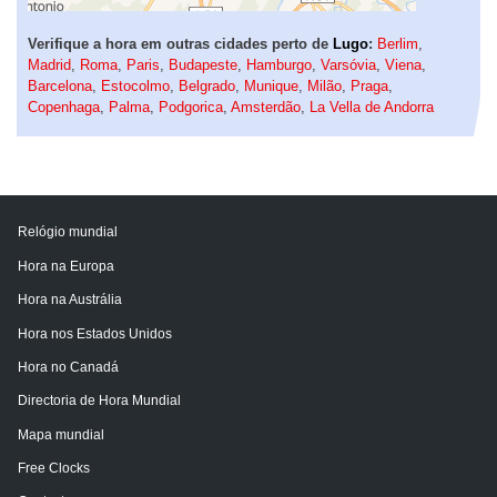
Verifique a hora em outras cidades perto de
Lugo
:
Berlim
,
Madrid
,
Roma
,
Paris
,
Budapeste
,
Hamburgo
,
Varsóvia
,
Viena
,
Barcelona
,
Estocolmo
,
Belgrado
,
Munique
,
Milão
,
Praga
,
Copenhaga
,
Palma
,
Podgorica
,
Amsterdão
,
La Vella de Andorra
Relógio mundial
Hora na Europa
Hora na Austrália
Hora nos Estados Unidos
Hora no Canadá
Directoria de Hora Mundial
Mapa mundial
Free Clocks