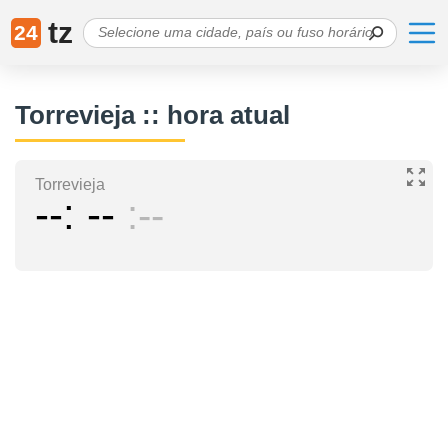
tz
24
Torrevieja :: hora atual
Torrevieja
--
--
--