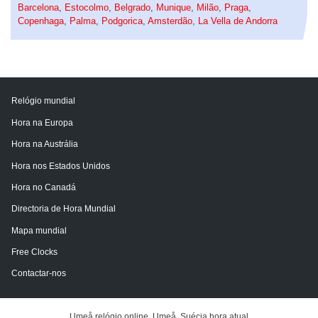
Barcelona
,
Estocolmo
,
Belgrado
,
Munique
,
Milão
,
Praga
,
Copenhaga
,
Palma
,
Podgorica
,
Amsterdão
,
La Vella de Andorra
Relógio mundial
Hora na Europa
Hora na Austrália
Hora nos Estados Unidos
Hora no Canadá
Directoria de Hora Mundial
Mapa mundial
Free Clocks
Contactar-nos
Umeå relógio online. Umeå, Suécia hora atual