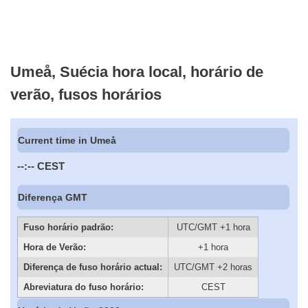
Umeå, Suécia hora local, horário de
verão, fusos horários
Current time in Umeå
--:--
CEST
Diferença GMT
Fuso horário padrão:
UTC/GMT +1 hora
Hora de Verão:
+1 hora
Diferença de fuso horário actual:
UTC/GMT +2 horas
Abreviatura do fuso horário:
CEST