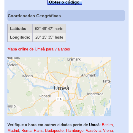
Obter o código
Coordenadas Geográficas
Latitude:
63° 49′ 42″ norte
Longitude:
20° 15′ 35″ leste
Mapa online de Umeå para viajantes
Verifique a hora em outras cidades perto de
Umeå
:
Berlim
,
Madrid
,
Roma
,
Paris
,
Budapeste
,
Hamburgo
,
Varsóvia
,
Viena
,