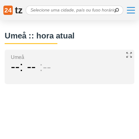
tz
24
Umeå :: hora atual
Umeå
--
--
--