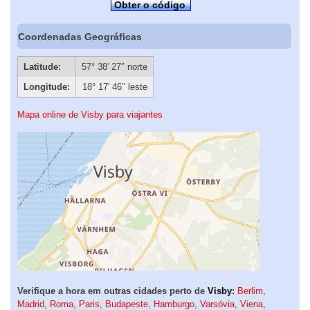
Obter o código
Coordenadas Geográficas
Latitude:
57° 38′ 27″ norte
Longitude:
18° 17′ 46″ leste
Mapa online de Visby para viajantes
Verifique a hora em outras cidades perto de
Visby
:
Berlim
,
Madrid
,
Roma
,
Paris
,
Budapeste
,
Hamburgo
,
Varsóvia
,
Viena
,