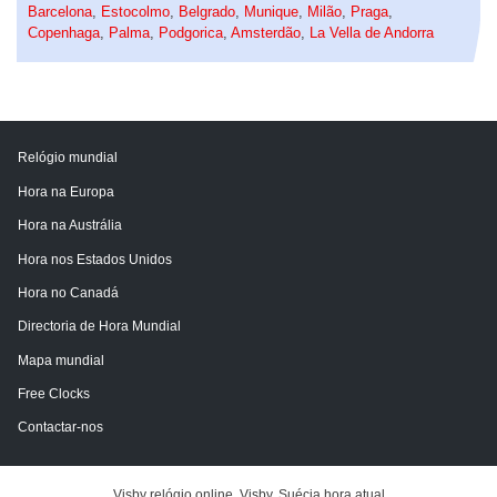
Barcelona
,
Estocolmo
,
Belgrado
,
Munique
,
Milão
,
Praga
,
Copenhaga
,
Palma
,
Podgorica
,
Amsterdão
,
La Vella de Andorra
Relógio mundial
Hora na Europa
Hora na Austrália
Hora nos Estados Unidos
Hora no Canadá
Directoria de Hora Mundial
Mapa mundial
Free Clocks
Contactar-nos
Visby relógio online. Visby, Suécia hora atual