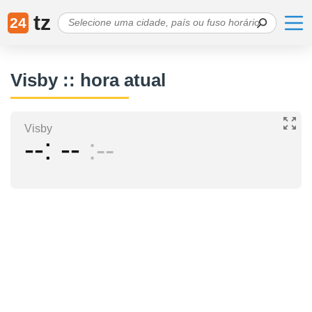
tz
24
Visby :: hora atual
Visby
--
--
--