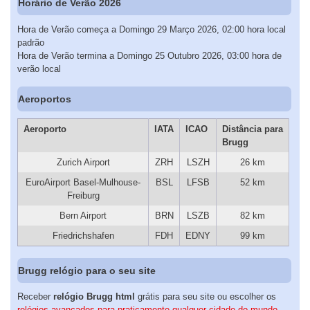
Horário de Verão 2026
Hora de Verão começa a Domingo 29 Março 2026, 02:00 hora local
padrão
Hora de Verão termina a Domingo 25 Outubro 2026, 03:00 hora de
verão local
Aeroportos
Aeroporto
IATA
ICAO
Distância para
Brugg
Zurich Airport
ZRH
LSZH
26 km
EuroAirport Basel-Mulhouse-
BSL
LFSB
52 km
Freiburg
Bern Airport
BRN
LSZB
82 km
Friedrichshafen
FDH
EDNY
99 km
Brugg relógio para o seu site
Receber
relógio Brugg html
grátis para seu site ou escolher os
relógios avançados para praticamente qualquer cidade do mundo