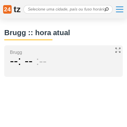
tz
24
Brugg :: hora atual
Brugg
--
--
--