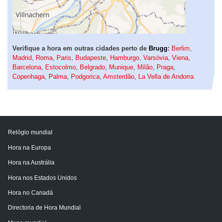
Verifique a hora em outras cidades perto de
Brugg
:
Berlim
,
Madrid
,
Roma
,
Paris
,
Budapeste
,
Hamburgo
,
Varsóvia
,
Viena
,
Barcelona
,
Estocolmo
,
Belgrado
,
Munique
,
Milão
,
Praga
,
Copenhaga
,
Palma
,
Podgorica
,
Amsterdão
,
La Vella de Andorra
Relógio mundial
Hora na Europa
Hora na Austrália
Hora nos Estados Unidos
Hora no Canadá
Directoria de Hora Mundial