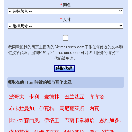
*
颜色
*
尺寸
我同意把我的网页上提供的24timezones.com不作任何修改的文本和
链接的代码。据我所知，24timezones.com可能终止服务的情况下，
代码被更改。
获取代码
獲取在線 Html時鐘的城市哥伦比亚
波哥大
卡利
麦德林
巴兰基亚
库库塔
布卡拉曼加
伊瓦格
馬尼薩萊斯
内瓦
比亚维森西奥
伊塔圭
巴蘭卡韋梅哈
恩維加多