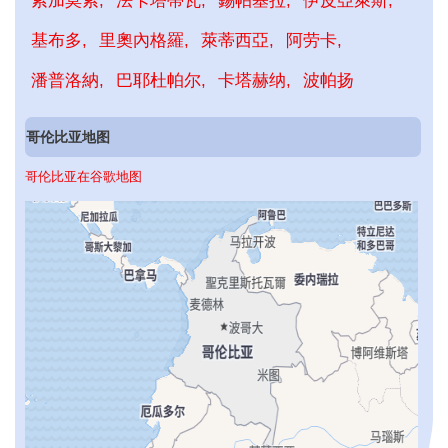
索加莫索
法卡塔蒂瓦
錫帕基拉
伊皮亞萊斯
基布多
里奧內格羅
萊蒂西亞
阿劳卡
潘普洛納
巴耶杜帕尔
卡塔赫纳
波帕扬
哥伦比亚地图
哥伦比亚在谷歌地图