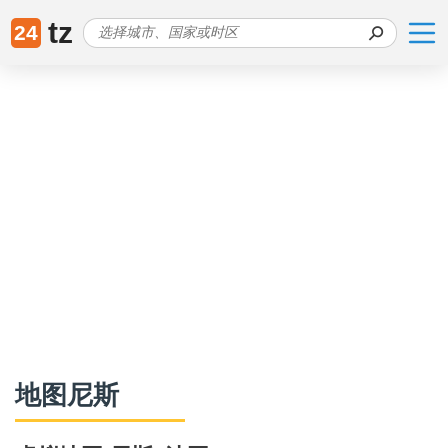
tz
24
地图尼斯