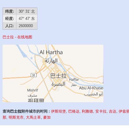
纬度:
30° 31' 北
经度:
47° 47' 东
人口:
2600000
巴士拉 - 在线地图
查询
巴士拉
附件城市的时间 :
伊斯坦堡
,
巴格达
,
利雅德
,
安卡拉
,
吉达
,
伊兹
那
,
明斯克市
,
大馬士革
,
麥加