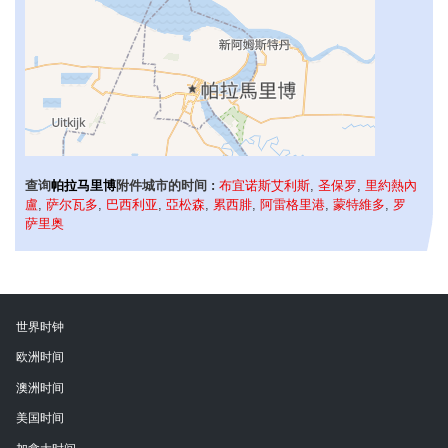
查询
帕拉马里博
附件城市的时间 :
布宜诺斯艾利斯
,
圣保罗
,
里約熱內
盧
,
萨尔瓦多
,
巴西利亚
,
亞松森
,
累西腓
,
阿雷格里港
,
蒙特維多
,
罗
萨里奥
世界时钟
欧洲时间
澳洲时间
美国时间