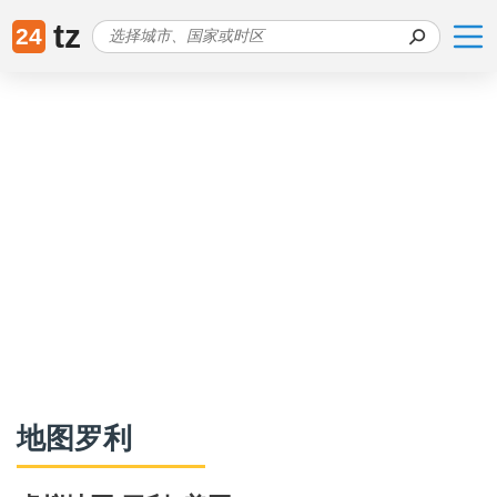
tz
24
地图罗利