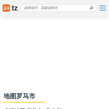
tz
24
地图罗马市