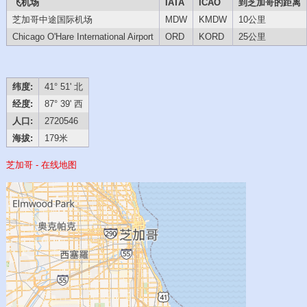
飞机场
IATA
ICAO
到芝加哥的距离
芝加哥中途国际机场
MDW
KMDW
10公里
Chicago O'Hare International Airport
ORD
KORD
25公里
纬度:
41° 51' 北
经度:
87° 39' 西
人口:
2720546
海拔:
179米
芝加哥 - 在线地图