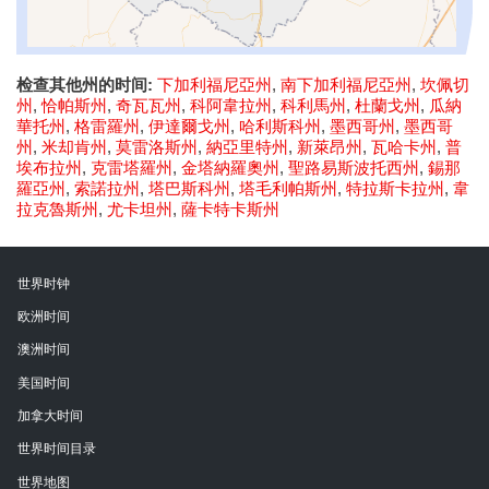
检查其他州的时间:
下加利福尼亞州
,
南下加利福尼亞州
,
坎佩切
州
,
恰帕斯州
,
奇瓦瓦州
,
科阿韋拉州
,
科利馬州
,
杜蘭戈州
,
瓜納
華托州
,
格雷羅州
,
伊達爾戈州
,
哈利斯科州
,
墨西哥州
,
墨西哥
州
,
米却肯州
,
莫雷洛斯州
,
納亞里特州
,
新萊昂州
,
瓦哈卡州
,
普
埃布拉州
,
克雷塔羅州
,
金塔納羅奧州
,
聖路易斯波托西州
,
錫那
羅亞州
,
索諾拉州
,
塔巴斯科州
,
塔毛利帕斯州
,
特拉斯卡拉州
,
韋
拉克魯斯州
,
尤卡坦州
,
薩卡特卡斯州
世界时钟
欧洲时间
澳洲时间
美国时间
加拿大时间
世界时间目录
世界地图