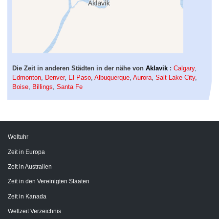
Die Zeit in anderen Städten in der nähe von
Aklavik
:
Calgary
,
Edmonton
,
Denver
,
El Paso
,
Albuquerque
,
Aurora
,
Salt Lake City
,
Boise
,
Billings
,
Santa Fe
Weltuhr
Zeit in Europa
Zeit in Australien
Zeit in den Vereinigten Staaten
Zeit in Kanada
Weltzeit Verzeichnis