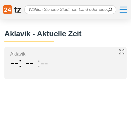
tz
24
Aklavik - Aktuelle Zeit
Aklavik
--
--
--