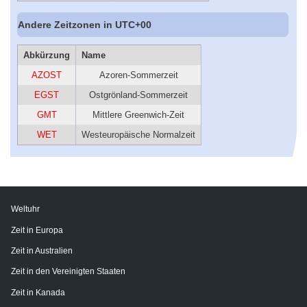
Andere Zeitzonen in UTC+00
Abkürzung
Name
AZOST
Azoren-Sommerzeit
EGST
Ostgrönland-Sommerzeit
GMT
Mittlere Greenwich-Zeit
WET
Westeuropäische Normalzeit
Weltuhr
Zeit in Europa
Zeit in Australien
Zeit in den Vereinigten Staaten
Zeit in Kanada