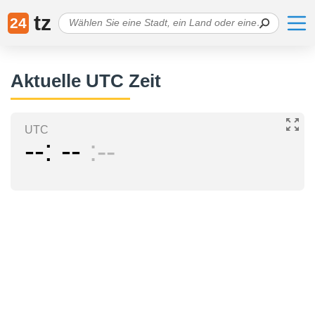
tz
24
Aktuelle UTC Zeit
UTC
--
--
--