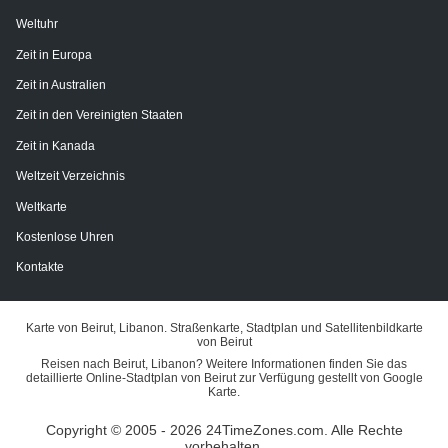
Weltuhr
Zeit in Europa
Zeit in Australien
Zeit in den Vereinigten Staaten
Zeit in Kanada
Weltzeit Verzeichnis
Weltkarte
Kostenlose Uhren
Kontakte
Karte von Beirut, Libanon. Straßenkarte, Stadtplan und Satellitenbildkarte
von Beirut
Reisen nach Beirut, Libanon? Weitere Informationen finden Sie das
detaillierte Online-Stadtplan von Beirut zur Verfügung gestellt von Google
Karte.
Copyright © 2005 - 2026 24TimeZones.com.
Alle Rechte
vorbehalten.